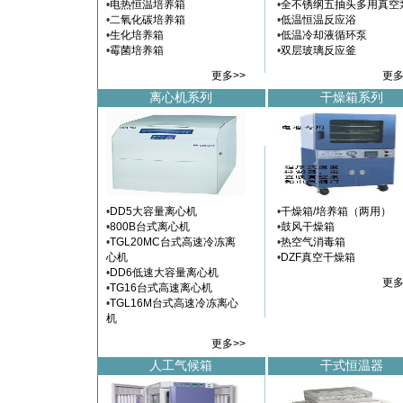
•
电热恒温培养箱
•
全不锈纲五抽头多用真空
•
二氧化碳培养箱
•
低温恒温反应浴
•
生化培养箱
•
低温冷却液循环泵
•
霉菌培养箱
•
双层玻璃反应釜
l
l
更多>>
更多
离心机系列
干燥箱系列
•
DD5大容量离心机
•
干燥箱/培养箱（两用）
•
800B台式离心机
•
鼓风干燥箱
•
TGL20MC台式高速冷冻离
•
热空气消毒箱
心机
•
DZF真空干燥箱
•
DD6低速大容量离心机
l
更多
•
TG16台式高速离心机
•
TGL16M台式高速冷冻离心
机
l
更多>>
人工气候箱
干式恒温器